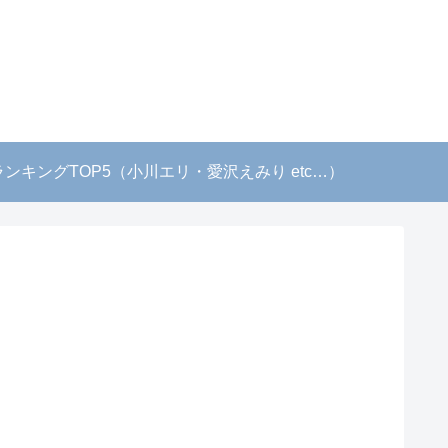
！
キングTOP5（小川エリ・愛沢えみり etc…）